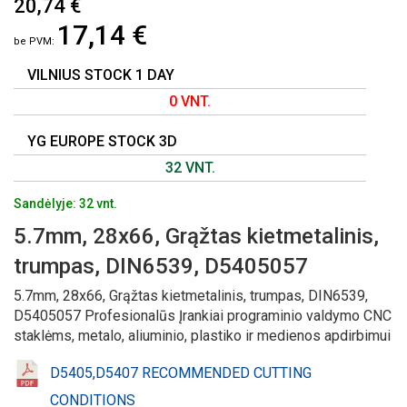
20,74 €
Į
17,14 €
PAVEIKSLĖLIŲ
GALERIJOS
PRADŽIĄ
VILNIUS STOCK 1 DAY
0 VNT.
YG EUROPE STOCK 3D
32 VNT.
Sandėlyje: 32 vnt.
5.7mm, 28x66, Grąžtas kietmetalinis,
trumpas, DIN6539, D5405057
5.7mm, 28x66, Grąžtas kietmetalinis, trumpas, DIN6539,
D5405057 Profesionalūs Įrankiai programinio valdymo CNC
staklėms, metalo, aliuminio, plastiko ir medienos apdirbimui
D5405,D5407 RECOMMENDED CUTTING
CONDITIONS