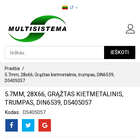
PEREITI
LT
PRIE
TURINIO
IEŠKOTI
Pradžia
5.7mm, 28x66, Grąžtas kietmetalinis, trumpas, DIN6539,
D5405057
5.7MM, 28X66, GRĄŽTAS KIETMETALINIS,
TRUMPAS, DIN6539, D5405057
Kodas
D5405057