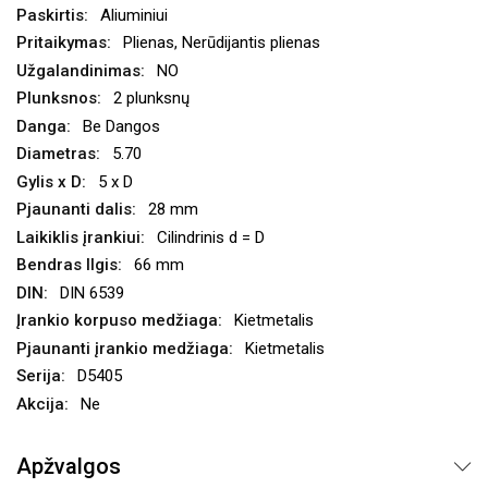
Aliuminiui
Plienas, Nerūdijantis plienas
NO
2 plunksnų
Be Dangos
5.70
5 x D
28 mm
Cilindrinis d = D
66 mm
DIN 6539
Kietmetalis
Kietmetalis
D5405
Ne
Apžvalgos