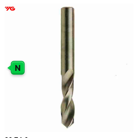
PEREITI
Į
PAVEIKSLĖLIŲ
GALERIJOS
PABAIGĄ
N
PEREITI