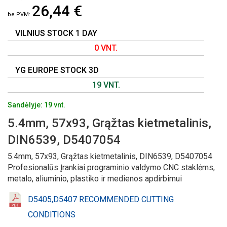
26,44 €
PAVEIKSLĖLIŲ
GALERIJOS
PRADŽIĄ
VILNIUS STOCK 1 DAY
0 VNT.
YG EUROPE STOCK 3D
19 VNT.
Sandėlyje: 19 vnt.
5.4mm, 57x93, Grąžtas kietmetalinis,
DIN6539, D5407054
5.4mm, 57x93, Grąžtas kietmetalinis, DIN6539, D5407054
Profesionalūs Įrankiai programinio valdymo CNC staklėms,
metalo, aliuminio, plastiko ir medienos apdirbimui
D5405,D5407 RECOMMENDED CUTTING
CONDITIONS