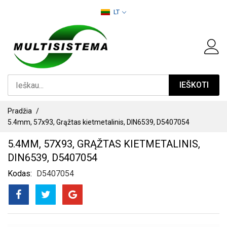
PEREITI
LT
PRIE
TURINIO
IEŠKOTI
Pradžia
5.4mm, 57x93, Grąžtas kietmetalinis, DIN6539, D5407054
5.4MM, 57X93, GRĄŽTAS KIETMETALINIS,
DIN6539, D5407054
Kodas
D5407054