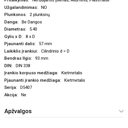
Nerūdijantis plienas, Aliuminis, Plastmasė
NO
2 plunksnų
Be Dangos
5.40
8 x D
57 mm
Cilindrinis d = D
93 mm
DIN 338
Kietmetalis
Kietmetalis
D5407
Ne
Apžvalgos