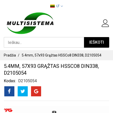
PEREITI
LT
PRIE
TURINIO
IEŠKOTI
Pradžia
5.4mm, 57x93 Grąžtas HSSCo8 DIN338, D2105054
5.4MM, 57X93 GRĄŽTAS HSSCO8 DIN338,
D2105054
Kodas
D2105054
PEREITI