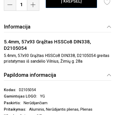
Į KREPŠELĮ
Informacija
5.4mm, 57x93 Grąžtas HSSCo8 DIN338,
D2105054
5.4mm, 57x93 Grąžtas HSSCo8 DIN338, D2105054 greitas
pristatymas iš sandėlio Vilnius, Žirnių g. 28a
Papildoma informacija
D2105054
YG
Nerūdijančiam
Aliuminis, Nerūdijantis plienas, Plienas