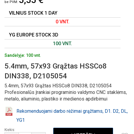
GALERIJOS
PRADŽIĄ
VILNIUS STOCK 1 DAY
0 VNT.
YG EUROPE STOCK 3D
100 VNT.
Sandėlyje: 100 vnt.
5.4mm, 57x93 Grąžtas HSSCo8
DIN338, D2105054
5.4mm, 57x93 Grąžtas HSSCo8 DIN338, D2105054
Profesionalūs Įrankiai programinio valdymo CNC staklėms,
metalo, aliuminio, plastiko ir medienos apdirbimui
Rekomenduojami darbo rėžimai grąžtams, D1. D2, DL,
YG1
Kiekis: