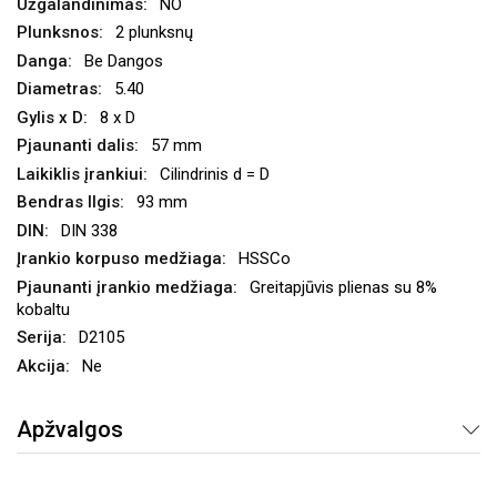
NO
2 plunksnų
Be Dangos
5.40
8 x D
57 mm
Cilindrinis d = D
93 mm
DIN 338
HSSCo
Greitapjūvis plienas su 8%
kobaltu
D2105
Ne
Apžvalgos