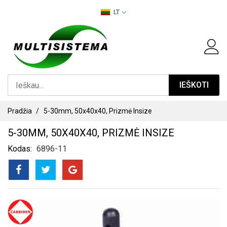
PEREITI
LT
PRIE
TURINIO
IEŠKOTI
Pradžia
5-30mm, 50x40x40, Prizmė Insize
5-30MM, 50X40X40, PRIZMĖ INSIZE
Kodas
6896-11
PEREITI
Į
PAVEIKSLĖLIŲ