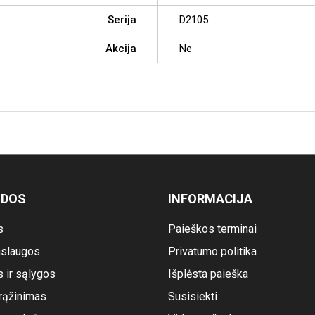
Serija
D2105
Akcija
Ne
ODOS
INFORMACIJA
s
Paieškos terminai
slaugos
Privatumo politika
s ir sąlygos
Išplėsta paieška
rąžinimas
Susisiekti