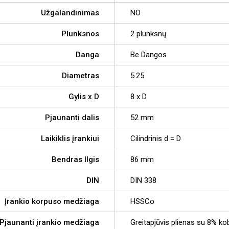
Užgalandinimas
NO
Plunksnos
2 plunksnų
Danga
Be Dangos
Diametras
5.25
Gylis x D
8 x D
Pjaunanti dalis
52 mm
Laikiklis įrankiui
Cilindrinis d = D
Bendras Ilgis
86 mm
DIN
DIN 338
Įrankio korpuso medžiaga
HSSCo
Pjaunanti įrankio medžiaga
Greitapjūvis plienas su 8% ko