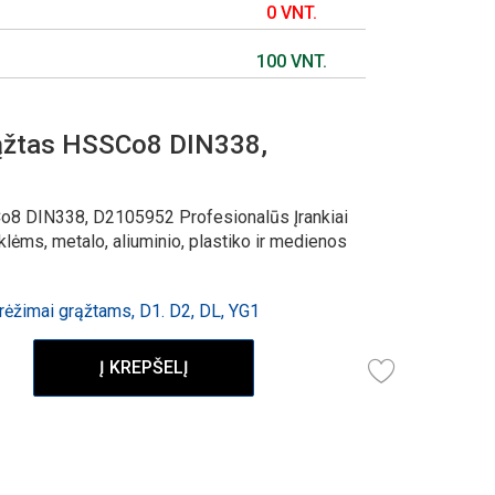
0 VNT.
100 VNT.
ąžtas HSSCo8 DIN338,
8 DIN338, D2105952 Profesionalūs Įrankiai
ėms, metalo, aliuminio, plastiko ir medienos
ėžimai grąžtams, D1. D2, DL, YG1
Į KREPŠELĮ