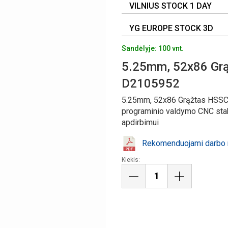
VILNIUS STOCK 1 DAY
YG EUROPE STOCK 3D
Sandėlyje: 100 vnt.
5.25mm, 52x86 Gr
D2105952
5.25mm, 52x86 Grąžtas HSSCo
programinio valdymo CNC stakl
apdirbimui
Rekomenduojami darbo r
Kiekis: