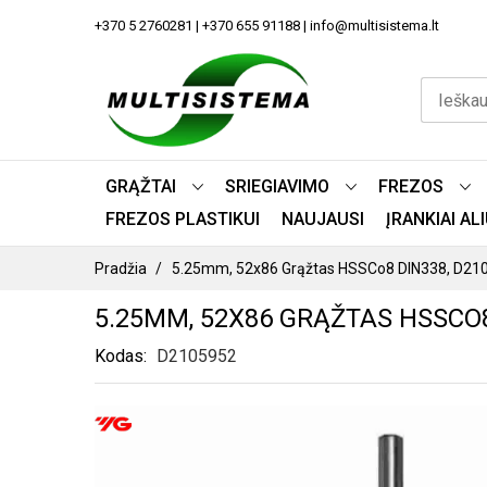
PEREITI
+370 5 2760281 | +370 655 91188 | info@multisistema.lt
PRIE
TURINIO
GRĄŽTAI
SRIEGIAVIMO
FREZOS
FREZOS PLASTIKUI
NAUJAUSI
ĮRANKIAI A
Pradžia
5.25mm, 52x86 Grąžtas HSSCo8 DIN338, D21
5.25MM, 52X86 GRĄŽTAS HSSCO8
Kodas
D2105952
PEREITI
Į
PAVEIKSLĖLIŲ