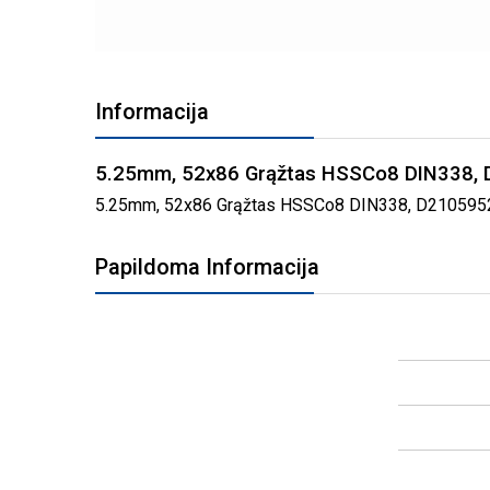
PEREITI
Į
Informacija
PAVEIKSLĖLIŲ
GALERIJOS
PRADŽIĄ
5.25mm, 52x86 Grąžtas HSSCo8 DIN338,
5.25mm, 52x86 Grąžtas HSSCo8 DIN338, D2105952 gre
Papildoma Informacija