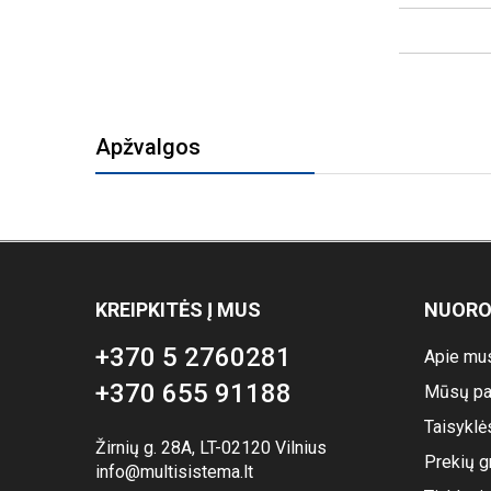
Apžvalgos
KREIPKITĖS Į MUS
NUOR
+370 5 2760281
Apie mu
+370 655 91188
Mūsų pa
Taisyklė
Žirnių g. 28A, LT-02120 Vilnius
Prekių g
info@multisistema.lt