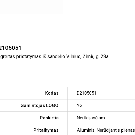
D2105051
tas pristatymas iš sandėlio Vilnius, Žirnių g. 28a
Kodas
D2105051
Gamintojas LOGO
YG
Paskirtis
Nerūdijančiam
Pritaikymas
Aliuminis, Nerūdijantis plienas