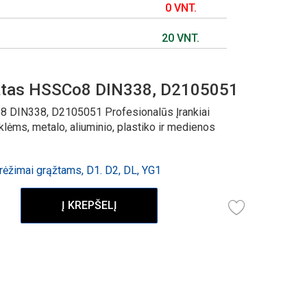
0 VNT.
20 VNT.
žtas HSSCo8 DIN338, D2105051
 DIN338, D2105051 Profesionalūs Įrankiai
ėms, metalo, aliuminio, plastiko ir medienos
ėžimai grąžtams, D1. D2, DL, YG1
Į KREPŠELĮ