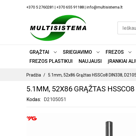
PEREITI
+370 5 2760281 | +370 655 91188 | info@multisistema.lt
PRIE
TURINIO
GRĄŽTAI
SRIEGIAVIMO
FREZOS
FREZOS PLASTIKUI
NAUJAUSI
ĮRANKIAI A
Pradžia
5.1mm, 52x86 Grąžtas HSSCo8 DIN338, D210
5.1MM, 52X86 GRĄŽTAS HSSCO8 
Kodas
D2105051
PEREITI
Į
PAVEIKSLĖLIŲ