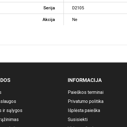
Serija
D2105
Akcija
Ne
ODOS
INFORMACIJA
s
Paieškos terminai
slaugos
Privatumo politika
s ir sąlygos
Išplėsta paieška
rąžinimas
Susisiekti