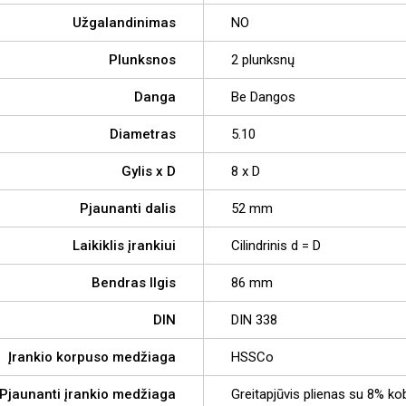
Užgalandinimas
NO
Plunksnos
2 plunksnų
Danga
Be Dangos
Diametras
5.10
Gylis x D
8 x D
Pjaunanti dalis
52 mm
Laikiklis įrankiui
Cilindrinis d = D
Bendras Ilgis
86 mm
DIN
DIN 338
Įrankio korpuso medžiaga
HSSCo
Pjaunanti įrankio medžiaga
Greitapjūvis plienas su 8% ko