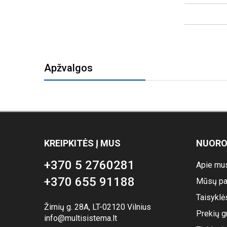
Apžvalgos
KREIPKITĖS Į MUS
NUOR
+370 5 2760281
Apie mu
+370 655 91188
Mūsų pa
Taisyklė
Žirnių g. 28A, LT-02120 Vilnius
Prekių g
info@multisistema.lt