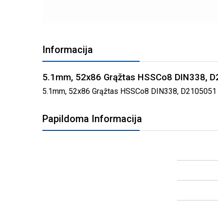
PEREITI
Į
Informacija
PAVEIKSLĖLIŲ
GALERIJOS
PRADŽIĄ
5.1mm, 52x86 Grąžtas HSSCo8 DIN338, 
5.1mm, 52x86 Grąžtas HSSCo8 DIN338, D2105051 grei
Papildoma Informacija