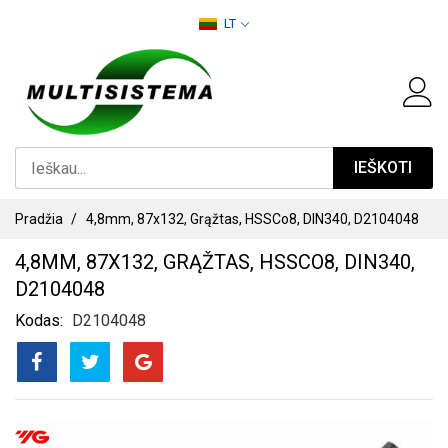
PEREITI
LT
PRIE
TURINIO
IEŠKOTI
Pradžia
4,8mm, 87x132, Grąžtas, HSSCo8, DIN340, D2104048
4,8MM, 87X132, GRĄŽTAS, HSSCO8, DIN340,
D2104048
Kodas
D2104048
PEREITI