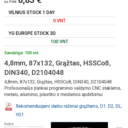
GALERIJOS
PRADŽIĄ
VILNIUS STOCK 1 DAY
0 VNT.
YG EUROPE STOCK 3D
100 VNT.
Sandėlyje: 100 vnt.
4,8mm, 87x132, Grąžtas, HSSCo8,
DIN340, D2104048
4,8mm, 87x132, Grąžtas, HSSCo8, DIN340, D2104048
Profesionalūs Įrankiai programinio valdymo CNC staklėms,
metalo, aliuminio, plastiko ir medienos apdirbimui
Rekomenduojami darbo rėžimai grąžtams, D1. D2, DL,
YG1
Kiekis: