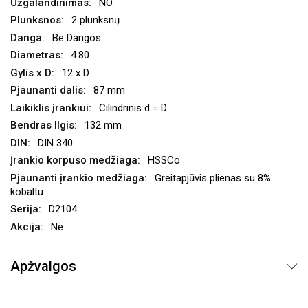
NO
2 plunksnų
Be Dangos
4.80
12 x D
87 mm
Cilindrinis d = D
132 mm
DIN 340
HSSCo
Greitapjūvis plienas su 8%
kobaltu
D2104
Ne
Apžvalgos