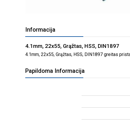
PEREITI
Į
Informacija
PAVEIKSLĖLIŲ
GALERIJOS
PRADŽIĄ
4.1mm, 22x55, Grąžtas, HSS, DIN1897
4.1mm, 22x55, Grąžtas, HSS, DIN1897 greitas pristat
Papildoma Informacija