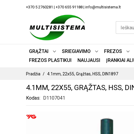
PEREITI
+370 5 2760281 | +370 655 91188 | info@multisistema.lt
PRIE
TURINIO
GRĄŽTAI
SRIEGIAVIMO
FREZOS
FREZOS PLASTIKUI
NAUJAUSI
ĮRANKIAI A
Pradžia
4.1mm, 22x55, Grąžtas, HSS, DIN1897
4.1MM, 22X55, GRĄŽTAS, HSS, DI
Kodas
D1107041
PEREITI
Į
PAVEIKSLĖLIŲ