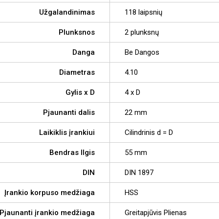
Užgalandinimas
118 laipsnių
Plunksnos
2 plunksnų
Danga
Be Dangos
Diametras
4.10
Gylis x D
4 x D
Pjaunanti dalis
22 mm
Laikiklis įrankiui
Cilindrinis d = D
Bendras Ilgis
55 mm
DIN
DIN 1897
Įrankio korpuso medžiaga
HSS
Pjaunanti įrankio medžiaga
Greitapjūvis Plienas