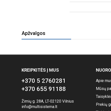
Apžvalgos
KREIPKITĖS Į MUS
NUOR
+370 5 2760281
Apie mu
+370 655 91188
Mūsų pa
Taisyklė
Žirnių g. 28A, LT-02120 Vilnius
Prekių g
info@multisistema.lt