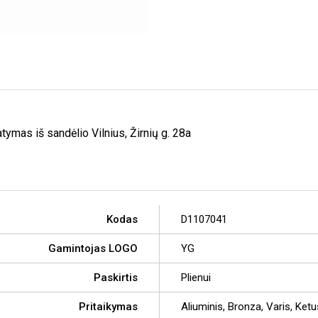
ymas iš sandėlio Vilnius, Žirnių g. 28a
Kodas
D1107041
Gamintojas LOGO
YG
Paskirtis
Plienui
Pritaikymas
Aliuminis, Bronza, Varis, Ket