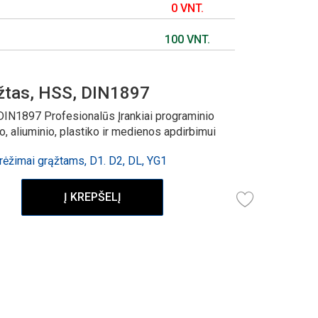
0 VNT.
100 VNT.
žtas, HSS, DIN1897
DIN1897 Profesionalūs Įrankiai programinio
 aliuminio, plastiko ir medienos apdirbimui
ėžimai grąžtams, D1. D2, DL, YG1
Į KREPŠELĮ