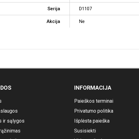
Serija
D1107
Akcija
Ne
ODOS
INFORMACIJA
s
Paieškos terminai
slaugos
Privatumo politika
s ir sąlygos
Išplėsta paieška
rąžinimas
Susisiekti