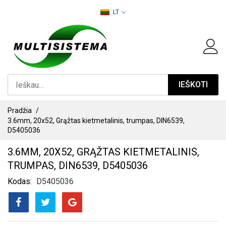
PEREITI
LT
PRIE
TURINIO
IEŠKOTI
Pradžia
3.6mm, 20x52, Grąžtas kietmetalinis, trumpas, DIN6539,
D5405036
3.6MM, 20X52, GRĄŽTAS KIETMETALINIS,
TRUMPAS, DIN6539, D5405036
Kodas
D5405036