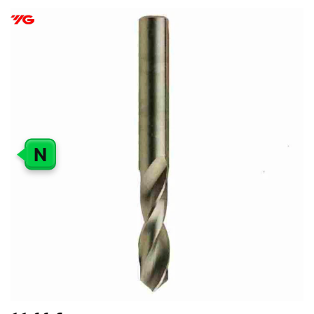
PEREITI
Į
PAVEIKSLĖLIŲ
GALERIJOS
PABAIGĄ
N
PEREITI