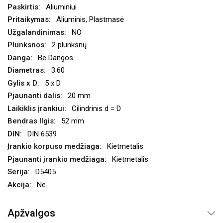
Aliuminiui
Aliuminis, Plastmasė
NO
2 plunksnų
Be Dangos
3.60
5 x D
20 mm
Cilindrinis d = D
52 mm
DIN 6539
Kietmetalis
Kietmetalis
D5405
Ne
Apžvalgos