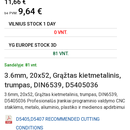
11,66 €
Į
9,64 €
PAVEIKSLĖLIŲ
GALERIJOS
PRADŽIĄ
VILNIUS STOCK 1 DAY
0 VNT.
YG EUROPE STOCK 3D
81 VNT.
Sandėlyje: 81 vnt.
3.6mm, 20x52, Grąžtas kietmetalinis,
trumpas, DIN6539, D5405036
3.6mm, 20x52, Grąžtas kietmetalinis, trumpas, DIN6539,
D5405036 Profesionalūs Įrankiai programinio valdymo CNC
staklėms, metalo, aliuminio, plastiko ir medienos apdirbimui
D5405,D5407 RECOMMENDED CUTTING
CONDITIONS