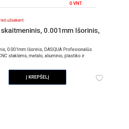
0 VNT.
prieš užsakant.
skaitmeninis, 0.001mm Išorinis,
nis, 0.001mm Išorinis, DASQUA Profesionalūs
NC staklėms, metalo, aliuminio, plastiko ir
Į KREPŠELĮ