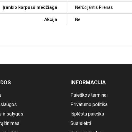
Įrankio korpuso medžiaga
Nerūdijantis Plienas
Akcija
Ne
ODOS
INFORMACIJA
s
Paieškos terminai
slaugos
Privatumo politika
s ir sąlygos
Išplėsta paieška
rąžinimas
Susisiekti