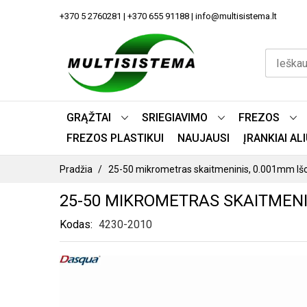
PEREITI
+370 5 2760281 | +370 655 91188 | info@multisistema.lt
PRIE
TURINIO
GRĄŽTAI
SRIEGIAVIMO
FREZOS
FREZOS PLASTIKUI
NAUJAUSI
ĮRANKIAI A
Pradžia
25-50 mikrometras skaitmeninis, 0.001mm Iš
25-50 MIKROMETRAS SKAITMENIN
Kodas
4230-2010
PEREITI
Į
PAVEIKSLĖLIŲ