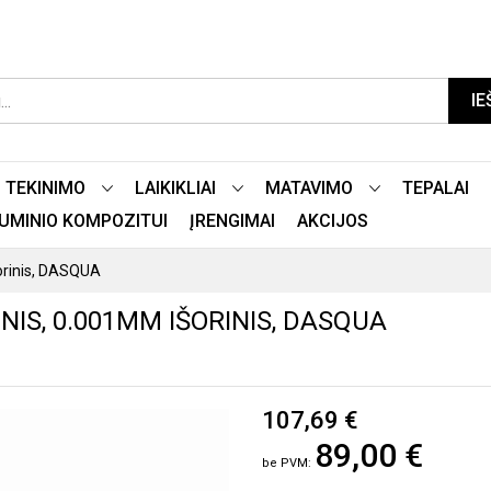
IE
TEKINIMO
LAIKIKLIAI
MATAVIMO
TEPALAI
LIUMINIO KOMPOZITUI
ĮRENGIMAI
AKCIJOS
orinis, DASQUA
IS, 0.001MM IŠORINIS, DASQUA
107,69 €
89,00 €