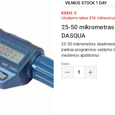
VILNIUS STOCK 1 DAY
KIEKIS: 0
Užsakymo laikas
21d
. Užklausti 
25-50 mikrometras 
DASQUA
25-50 mikrometras skaitmeni
Įrankiai programinio valdymo C
medienos apdirbimui
Kiekis: