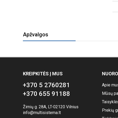
Apžvalgos
KREIPKITĖS Į MUS
NUOR
+370 5 2760281
Apie mu
+370 655 91188
Mūsų pa
Taisyklė
Žirnių g. 28A, LT-02120 Vilnius
Prekių g
info@multisistema.lt