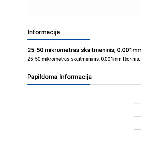
PEREITI
Į
Informacija
PAVEIKSLĖLIŲ
GALERIJOS
PRADŽIĄ
25-50 mikrometras skaitmeninis, 0.001mm
25-50 mikrometras skaitmeninis, 0.001mm Išorinis, 
Papildoma Informacija