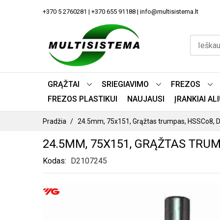
PEREITI
+370 5 2760281 | +370 655 91188 | info@multisistema.lt
PRIE
TURINIO
GRĄŽTAI
SRIEGIAVIMO
FREZOS
FREZOS PLASTIKUI
NAUJAUSI
ĮRANKIAI A
Pradžia
24.5mm, 75x151, Grąžtas trumpas, HSSCo8, 
24.5MM, 75X151, GRĄŽTAS TRUM
Kodas
D2107245
PEREITI
Į
PAVEIKSLĖLIŲ