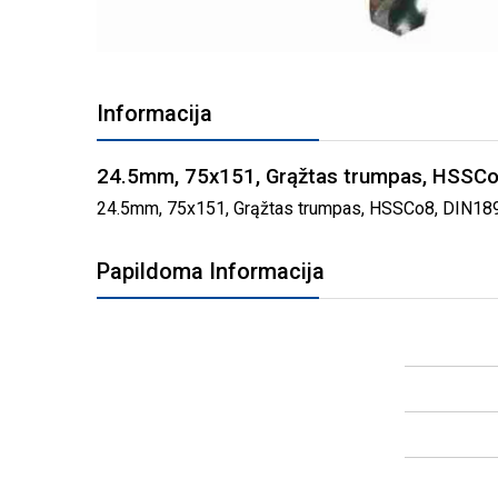
PEREITI
Į
Informacija
PAVEIKSLĖLIŲ
GALERIJOS
PRADŽIĄ
24.5mm, 75x151, Grąžtas trumpas, HSSCo
24.5mm, 75x151, Grąžtas trumpas, HSSCo8, DIN1897 g
Papildoma Informacija