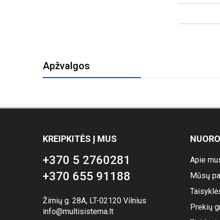
Apžvalgos
KREIPKITĖS Į MUS
NUOR
+370 5 2760281
Apie mu
+370 655 91188
Mūsų pa
Taisyklė
Žirnių g. 28A, LT-02120 Vilnius
Prekių g
info@multisistema.lt