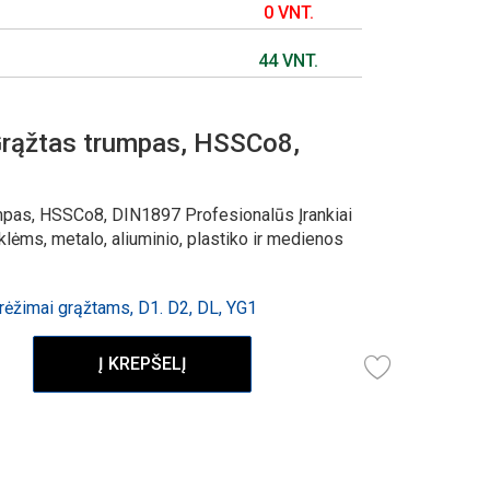
0 VNT.
44 VNT.
rąžtas trumpas, HSSCo8,
mpas, HSSCo8, DIN1897 Profesionalūs Įrankiai
ėms, metalo, aliuminio, plastiko ir medienos
ėžimai grąžtams, D1. D2, DL, YG1
Į KREPŠELĮ