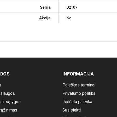
Serija
D2107
Akcija
Ne
ODOS
INFORMACIJA
s
Paieškos terminai
slaugos
Privatumo politika
s ir sąlygos
Išplėsta paieška
rąžinimas
Susisiekti