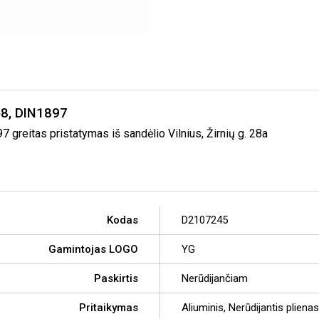
8, DIN1897
reitas pristatymas iš sandėlio Vilnius, Žirnių g. 28a
Kodas
D2107245
Gamintojas LOGO
YG
Paskirtis
Nerūdijančiam
Pritaikymas
Aliuminis, Nerūdijantis plienas