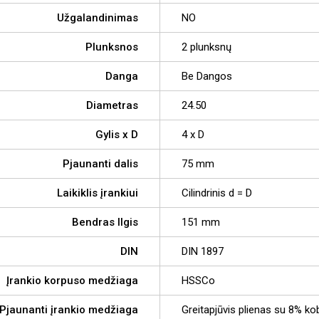
Užgalandinimas
NO
Plunksnos
2 plunksnų
Danga
Be Dangos
Diametras
24.50
Gylis x D
4 x D
Pjaunanti dalis
75 mm
Laikiklis įrankiui
Cilindrinis d = D
Bendras Ilgis
151 mm
DIN
DIN 1897
Įrankio korpuso medžiaga
HSSCo
Pjaunanti įrankio medžiaga
Greitapjūvis plienas su 8% ko