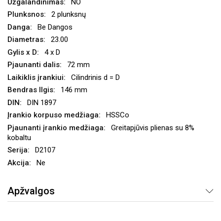
NO
2 plunksnų
Be Dangos
23.00
4 x D
72 mm
Cilindrinis d = D
146 mm
DIN 1897
HSSCo
Greitapjūvis plienas su 8%
kobaltu
D2107
Ne
Apžvalgos