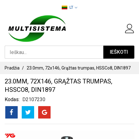
PEREITI
LT
PRIE
TURINIO
IEŠKOTI
Pradžia
23.0mm, 72x146, Grąžtas trumpas, HSSCo8, DIN1897
23.0MM, 72X146, GRĄŽTAS TRUMPAS,
HSSCO8, DIN1897
Kodas
D2107230
PEREITI