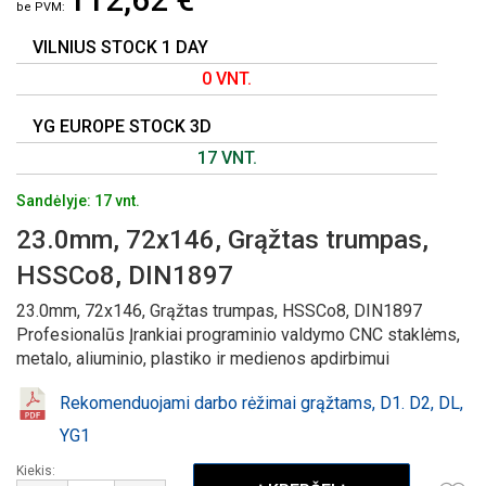
GALERIJOS
PRADŽIĄ
VILNIUS STOCK 1 DAY
0 VNT.
YG EUROPE STOCK 3D
17 VNT.
Sandėlyje: 17 vnt.
23.0mm, 72x146, Grąžtas trumpas,
HSSCo8, DIN1897
23.0mm, 72x146, Grąžtas trumpas, HSSCo8, DIN1897
Profesionalūs Įrankiai programinio valdymo CNC staklėms,
metalo, aliuminio, plastiko ir medienos apdirbimui
Rekomenduojami darbo rėžimai grąžtams, D1. D2, DL,
YG1
Kiekis: