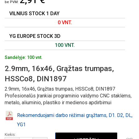
GALERIJOS
PRADŽIĄ
VILNIUS STOCK 1 DAY
0 VNT.
YG EUROPE STOCK 3D
100 VNT.
Sandėlyje: 100 vnt.
2.9mm, 16x46, Grąžtas trumpas,
HSSCo8, DIN1897
2.9mm, 16x46, Grąžtas trumpas, HSSCo8, DIN1897
Profesionalūs Įrankiai programinio valdymo CNC staklėms,
metalo, aliuminio, plastiko ir medienos apdirbimui
Rekomenduojami darbo rėžimai grąžtams, D1. D2, DL,
YG1
Kiekis: