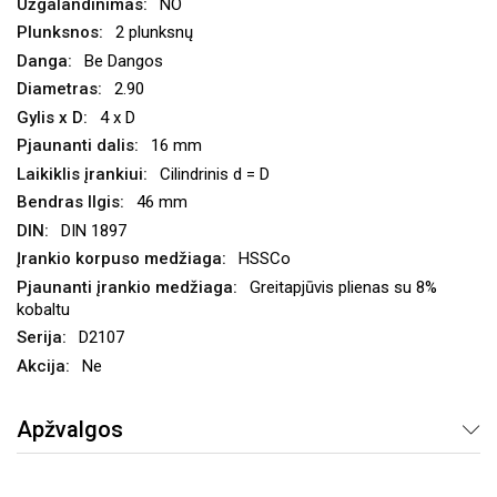
NO
2 plunksnų
Be Dangos
2.90
4 x D
16 mm
Cilindrinis d = D
46 mm
DIN 1897
HSSCo
Greitapjūvis plienas su 8%
kobaltu
D2107
Ne
Apžvalgos