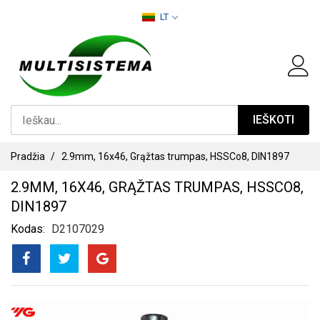
PEREITI
LT
PRIE
TURINIO
IEŠKOTI
Pradžia
2.9mm, 16x46, Grąžtas trumpas, HSSCo8, DIN1897
2.9MM, 16X46, GRĄŽTAS TRUMPAS, HSSCO8,
DIN1897
Kodas
D2107029
PEREITI