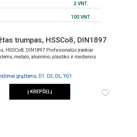
2 VNT.
100 VNT.
žtas trumpas, HSSCo8, DIN1897
s, HSSCo8, DIN1897 Profesionalūs Įrankiai
ėms, metalo, aliuminio, plastiko ir medienos
ėžimai grąžtams, D1. D2, DL, YG1
Į KREPŠELĮ