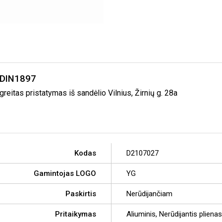
 DIN1897
itas pristatymas iš sandėlio Vilnius, Žirnių g. 28a
Kodas
D2107027
Gamintojas LOGO
YG
Paskirtis
Nerūdijančiam
Pritaikymas
Aliuminis, Nerūdijantis plienas