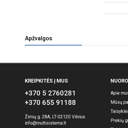
Apžvalgos
KREIPKITĖS Į MUS
NUOR
+370 5 2760281
Apie mu
+370 655 91188
Mūsų pa
Taisyklė
Žirnių g. 28A, LT-02120 Vilnius
Prekių g
info@multisistema.lt