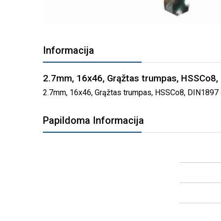
PEREITI
Į
Informacija
PAVEIKSLĖLIŲ
GALERIJOS
PRADŽIĄ
2.7mm, 16x46, Grąžtas trumpas, HSSCo8,
2.7mm, 16x46, Grąžtas trumpas, HSSCo8, DIN1897 gre
Papildoma Informacija