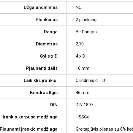
Užgalandinimas
NO
Plunksnos
2 plunksnų
Danga
Be Dangos
Diametras
2.70
Gylis x D
4 x D
Pjaunanti dalis
16 mm
Laikiklis įrankiui
Cilindrinis d = D
Bendras Ilgis
46 mm
DIN
DIN 1897
Įrankio korpuso medžiaga
HSSCo
Pjaunanti įrankio medžiaga
Greitapjūvis plienas su 8% ko