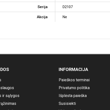
Serija
D2107
Akcija
Ne
ODOS
INFORMACIJA
s
Paieškos terminai
slaugos
Privatumo politika
s ir sąlygos
Išplėsta paieška
rąžinimas
Susisiekti