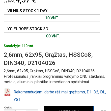
GALERIJOS
PRADŽIĄ
VILNIUS STOCK 1 DAY
10 VNT.
YG EUROPE STOCK 3D
100 VNT.
Sandėlyje: 110 vnt.
2,6mm, 62x95, Grąžtas, HSSCo8,
DIN340, D2104026
2,6mm, 62x95, Grąžtas, HSSCo8, DIN340, D2104026
Profesionalūs Įrankiai programinio valdymo CNC staklėms,
metalo, aliuminio, plastiko ir medienos apdirbimui
Rekomenduojami darbo rėžimai grąžtams, D1. D2, DL,
YG1
Kiekis: