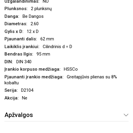
NO
2 plunksnų
Be Dangos
2.60
12 x D
62 mm
Cilindrinis d = D
95 mm
DIN 340
HSSCo
Greitapjūvis plienas su 8%
kobaltu
D2104
Ne
Apžvalgos