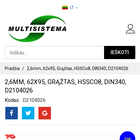
PEREITI
LT
PRIE
TURINIO
IEŠKOTI
Pradžia
2,6mm, 62x95, Grąžtas, HSSCo8, DIN340, D2104026
2,6MM, 62X95, GRĄŽTAS, HSSCO8, DIN340,
D2104026
Kodas
D2104026
PEREITI
TOP