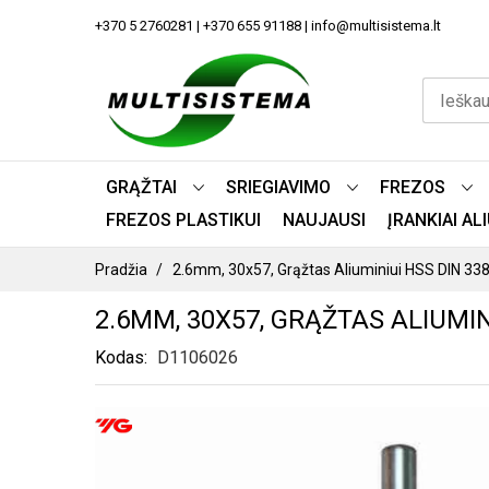
PEREITI
+370 5 2760281 | +370 655 91188 | info@multisistema.lt
PRIE
TURINIO
GRĄŽTAI
SRIEGIAVIMO
FREZOS
FREZOS PLASTIKUI
NAUJAUSI
ĮRANKIAI A
Pradžia
2.6mm, 30x57, Grąžtas Aliuminiui HSS DIN 33
2.6MM, 30X57, GRĄŽTAS ALIUMINI
Kodas
D1106026
PEREITI
Į
PAVEIKSLĖLIŲ