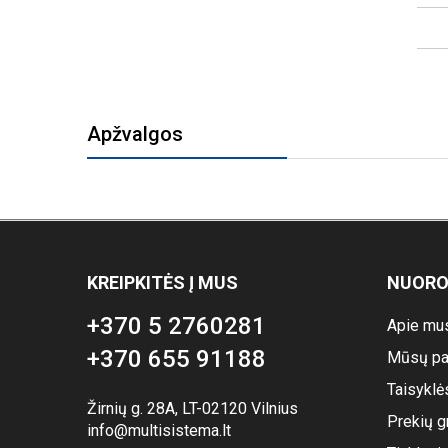
Apžvalgos
KREIPKITĖS Į MUS
NUOR
+370 5 2760281
Apie mu
+370 655 91188
Mūsų pa
Taisyklė
Žirnių g. 28A, LT-02120 Vilnius
Prekių g
info@multisistema.lt