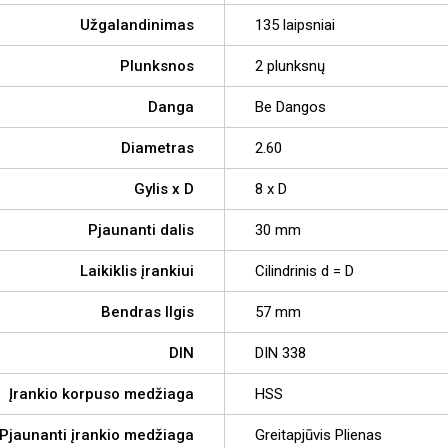
Užgalandinimas
135 laipsniai
Plunksnos
2 plunksnų
Danga
Be Dangos
Diametras
2.60
Gylis x D
8 x D
Pjaunanti dalis
30 mm
Laikiklis įrankiui
Cilindrinis d = D
Bendras Ilgis
57 mm
DIN
DIN 338
Įrankio korpuso medžiaga
HSS
Pjaunanti įrankio medžiaga
Greitapjūvis Plienas