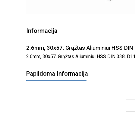
PEREITI
Į
Informacija
PAVEIKSLĖLIŲ
GALERIJOS
PRADŽIĄ
2.6mm, 30x57, Grąžtas Aliuminiui HSS DI
2.6mm, 30x57, Grąžtas Aliuminiui HSS DIN 338, D1106
Papildoma Informacija