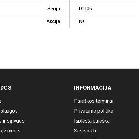
Serija
D1106
Akcija
Ne
ODOS
INFORMACIJA
s
Paieškos terminai
slaugos
Privatumo politika
s ir sąlygos
Išplėsta paieška
rąžinimas
Susisiekti