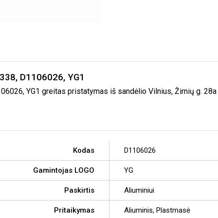
N 338, D1106026, YG1
026, YG1 greitas pristatymas iš sandėlio Vilnius, Žirnių g. 28a
Kodas
D1106026
Gamintojas LOGO
YG
Paskirtis
Aliuminiui
Pritaikymas
Aliuminis, Plastmasė