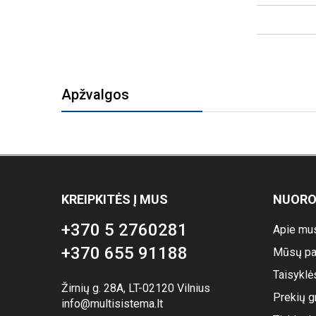
Apžvalgos
KREIPKITĖS Į MUS
NUOR
+370 5 2760281
Apie mu
+370 655 91188
Mūsų pa
Taisyklė
Žirnių g. 28A, LT-02120 Vilnius
Prekių g
info@multisistema.lt