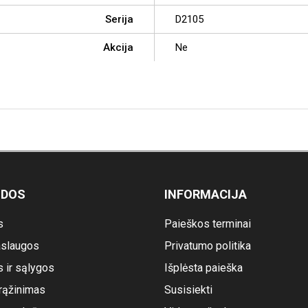
Serija
D2105
Akcija
Ne
ODOS
INFORMACIJA
s
Paieškos terminai
slaugos
Privatumo politika
s ir sąlygos
Išplėsta paieška
rąžinimas
Susisiekti