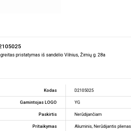
D2105025
tas pristatymas iš sandėlio Vilnius, Žirnių g. 28a
Kodas
D2105025
Gamintojas LOGO
YG
Paskirtis
Nerūdijančiam
Pritaikymas
Aliuminis, Nerūdijantis plienas