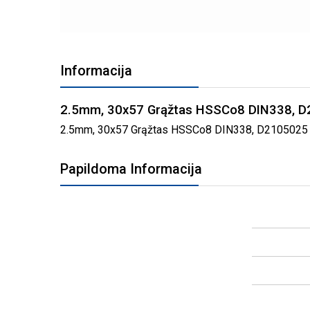
PEREITI
Į
Informacija
PAVEIKSLĖLIŲ
GALERIJOS
PRADŽIĄ
2.5mm, 30x57 Grąžtas HSSCo8 DIN338, 
2.5mm, 30x57 Grąžtas HSSCo8 DIN338, D2105025 grei
Papildoma Informacija