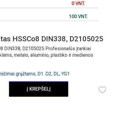
0 VNT.
100 VNT.
žtas HSSCo8 DIN338, D2105025
 DIN338, D2105025 Profesionalūs Įrankiai
ėms, metalo, aliuminio, plastiko ir medienos
ėžimai grąžtams, D1. D2, DL, YG1
Į KREPŠELĮ