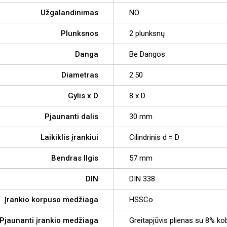
Užgalandinimas
NO
Plunksnos
2 plunksnų
Danga
Be Dangos
Diametras
2.50
Gylis x D
8 x D
Pjaunanti dalis
30 mm
Laikiklis įrankiui
Cilindrinis d = D
Bendras Ilgis
57 mm
DIN
DIN 338
Įrankio korpuso medžiaga
HSSCo
Pjaunanti įrankio medžiaga
Greitapjūvis plienas su 8% ko