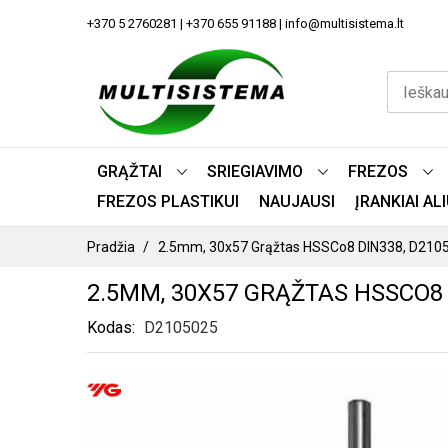
PEREITI
+370 5 2760281 | +370 655 91188 | info@multisistema.lt
PRIE
TURINIO
GRĄŽTAI
SRIEGIAVIMO
FREZOS
FREZOS PLASTIKUI
NAUJAUSI
ĮRANKIAI A
Pradžia
2.5mm, 30x57 Grąžtas HSSCo8 DIN338, D210
2.5MM, 30X57 GRĄŽTAS HSSCO8 
Kodas
D2105025
PEREITI
Į
PAVEIKSLĖLIŲ