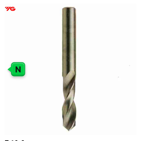
PEREITI
Į
PAVEIKSLĖLIŲ
GALERIJOS
PABAIGĄ
N
PEREITI