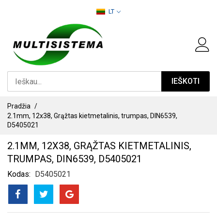
PEREITI
LT
PRIE
TURINIO
IEŠKOTI
Pradžia
2.1mm, 12x38, Grąžtas kietmetalinis, trumpas, DIN6539,
D5405021
2.1MM, 12X38, GRĄŽTAS KIETMETALINIS,
TRUMPAS, DIN6539, D5405021
Kodas
D5405021