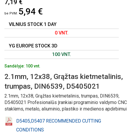
7,19 €
Į
5,94 €
PAVEIKSLĖLIŲ
GALERIJOS
PRADŽIĄ
VILNIUS STOCK 1 DAY
0 VNT.
YG EUROPE STOCK 3D
100 VNT.
Sandėlyje: 100 vnt.
2.1mm, 12x38, Grąžtas kietmetalinis,
trumpas, DIN6539, D5405021
2.1mm, 12x38, Grąžtas kietmetalinis, trumpas, DIN6539,
D5405021 Profesionalūs Įrankiai programinio valdymo CNC
staklėms, metalo, aliuminio, plastiko ir medienos apdirbimui
D5405,D5407 RECOMMENDED CUTTING
CONDITIONS