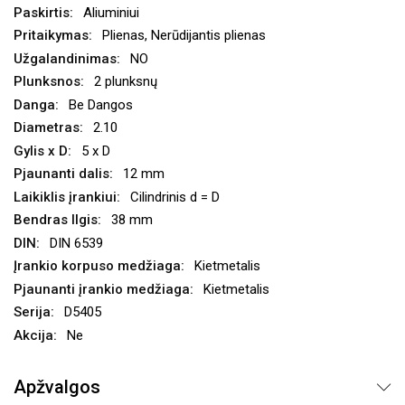
Aliuminiui
Plienas, Nerūdijantis plienas
NO
2 plunksnų
Be Dangos
2.10
5 x D
12 mm
Cilindrinis d = D
38 mm
DIN 6539
Kietmetalis
Kietmetalis
D5405
Ne
Apžvalgos