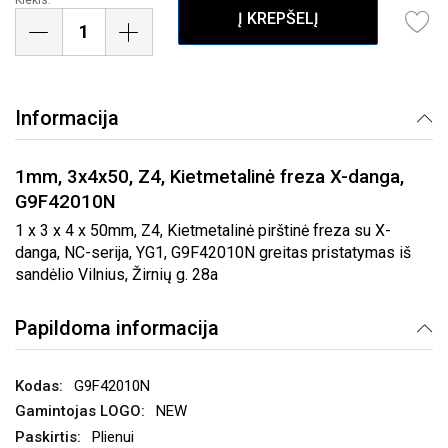
Į KREPŠELĮ
Informacija
1mm, 3x4x50, Z4, Kietmetalinė freza X-danga,
G9F42010N
1 x 3 x 4 x 50mm, Z4, Kietmetalinė pirštinė freza su X-
danga, NC-serija, YG1, G9F42010N greitas pristatymas iš
sandėlio Vilnius, Žirnių g. 28a
Papildoma informacija
G9F42010N
NEW
Plienui