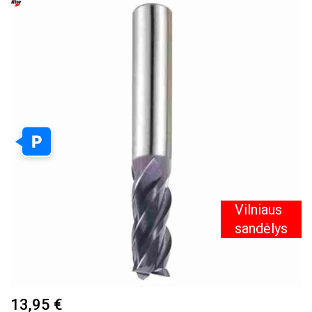
PEREITI
Į
PAVEIKSLĖLIŲ
GALERIJOS
PABAIGĄ
P
Vilniaus
sandėlys
PEREITI
13,95 €
Į