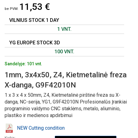
11,53 €
PAVEIKSLĖLIŲ
GALERIJOS
PRADŽIĄ
VILNIUS STOCK 1 DAY
1 VNT.
YG EUROPE STOCK 3D
100 VNT.
Sandėlyje: 101 vnt.
1mm, 3x4x50, Z4, Kietmetalinė freza
X-danga, G9F42010N
1 x 3 x 4 x 50mm, Z4, Kietmetalinė pirštinė freza su X-
danga, NC-serija, YG1, G9F42010N Profesionalūs Įrankiai
programinio valdymo CNC staklėms, metalo, aliuminio,
plastiko ir medienos apdirbimui
NEW Cutting condition
Kiekis: