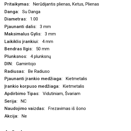
Nerūdijantis plienas, Ketus, Plienas
Su Danga
1.00
3 mm
3 mm
4 mm
50 mm
4 plunksnų
Gamintojo
Be Radiuso
Kietmetalis
Kietmetalis
Vidutiniam, Švariam
NC
Frezavimas iš šono
Ne