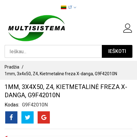
PEREITI
LT
PRIE
TURINIO
IEŠKOTI
Pradžia
1mm, 3x4x50, Z4, Kietmetalinė freza X-danga, G9F42010N
1MM, 3X4X50, Z4, KIETMETALINĖ FREZA X-
DANGA, G9F42010N
Kodas
G9F42010N