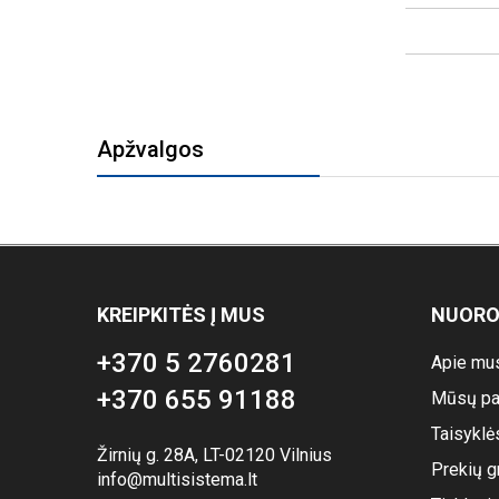
Apžvalgos
KREIPKITĖS Į MUS
NUOR
+370 5 2760281
Apie mu
+370 655 91188
Mūsų pa
Taisyklė
Žirnių g. 28A, LT-02120 Vilnius
Prekių g
info@multisistema.lt