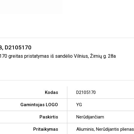
8, D2105170
reitas pristatymas iš sandėlio Vilnius, Žirnių g. 28a
Kodas
D2105170
Gamintojas LOGO
YG
Paskirtis
Nerūdijančiam
Pritaikymas
Aliuminis, Nerūdijantis plienas