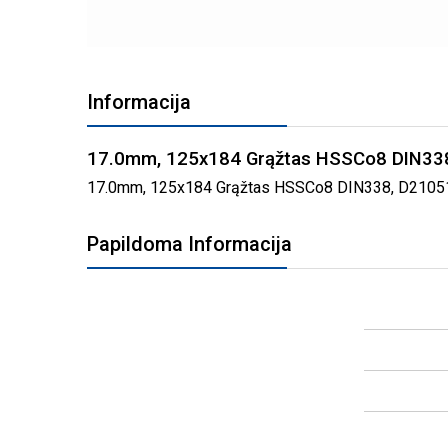
PEREITI
Į
Informacija
PAVEIKSLĖLIŲ
GALERIJOS
PRADŽIĄ
17.0mm, 125x184 Grąžtas HSSCo8 DIN33
17.0mm, 125x184 Grąžtas HSSCo8 DIN338, D2105170 g
Papildoma Informacija