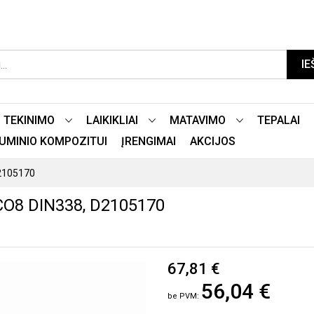
IE
TEKINIMO
LAIKIKLIAI
MATAVIMO
TEPALAI
LIUMINIO KOMPOZITUI
ĮRENGIMAI
AKCIJOS
2105170
O8 DIN338, D2105170
67,81 €
56,04 €