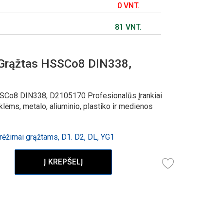
0 VNT.
81 VNT.
Grąžtas HSSCo8 DIN338,
SCo8 DIN338, D2105170 Profesionalūs Įrankiai
ėms, metalo, aliuminio, plastiko ir medienos
ėžimai grąžtams, D1. D2, DL, YG1
Į KREPŠELĮ