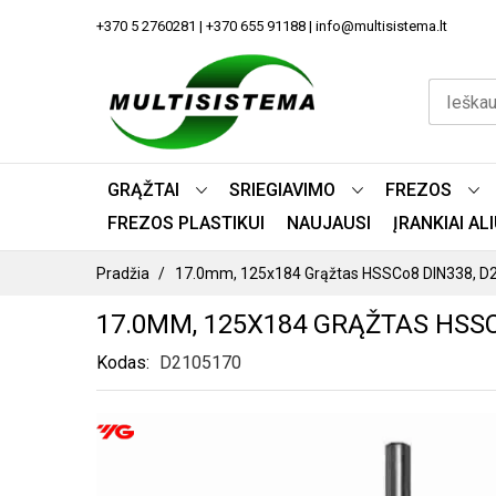
PEREITI
+370 5 2760281 | +370 655 91188 | info@multisistema.lt
PRIE
TURINIO
GRĄŽTAI
SRIEGIAVIMO
FREZOS
FREZOS PLASTIKUI
NAUJAUSI
ĮRANKIAI A
Pradžia
17.0mm, 125x184 Grąžtas HSSCo8 DIN338, D
17.0MM, 125X184 GRĄŽTAS HSSC
Kodas
D2105170
PEREITI
Į
PAVEIKSLĖLIŲ