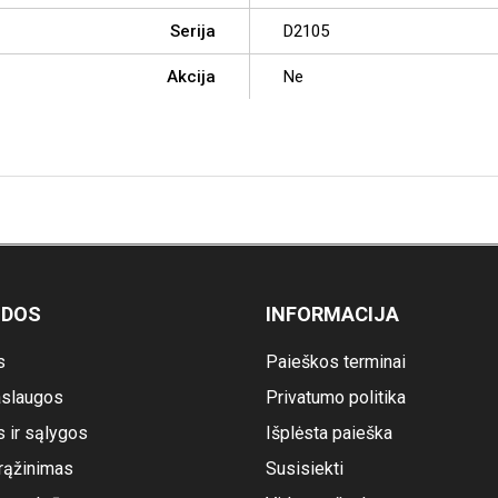
Serija
D2105
Akcija
Ne
ODOS
INFORMACIJA
s
Paieškos terminai
slaugos
Privatumo politika
s ir sąlygos
Išplėsta paieška
rąžinimas
Susisiekti