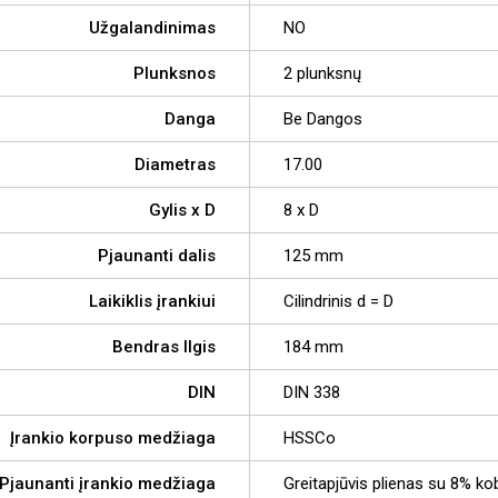
Užgalandinimas
NO
Plunksnos
2 plunksnų
Danga
Be Dangos
Diametras
17.00
Gylis x D
8 x D
Pjaunanti dalis
125 mm
Laikiklis įrankiui
Cilindrinis d = D
Bendras Ilgis
184 mm
DIN
DIN 338
Įrankio korpuso medžiaga
HSSCo
Pjaunanti įrankio medžiaga
Greitapjūvis plienas su 8% ko