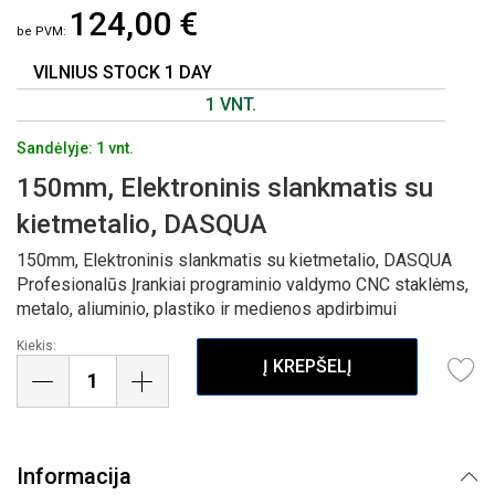
124,00 €
PAVEIKSLĖLIŲ
GALERIJOS
PRADŽIĄ
VILNIUS STOCK 1 DAY
1 VNT.
Sandėlyje: 1 vnt.
150mm, Elektroninis slankmatis su
kietmetalio, DASQUA
150mm, Elektroninis slankmatis su kietmetalio, DASQUA
Profesionalūs Įrankiai programinio valdymo CNC staklėms,
metalo, aliuminio, plastiko ir medienos apdirbimui
Kiekis:
Į KREPŠELĮ
Informacija