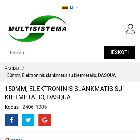
PEREITI
LT
PRIE
TURINIO
IEŠKOTI
Pradžia
150mm, Elektroninis slankmatis su kietmetalio, DASQUA
150MM, ELEKTRONINIS SLANKMATIS SU
KIETMETALIO, DASQUA
Kodas
2406-1005