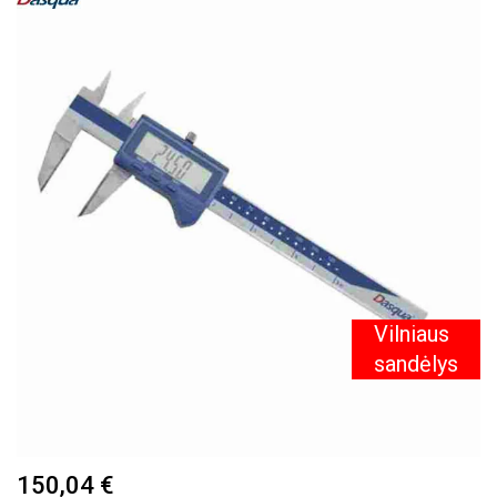
PEREITI
Į
PAVEIKSLĖLIŲ
GALERIJOS
PABAIGĄ
Vilniaus
sandėlys
PEREITI
150,04 €
Į