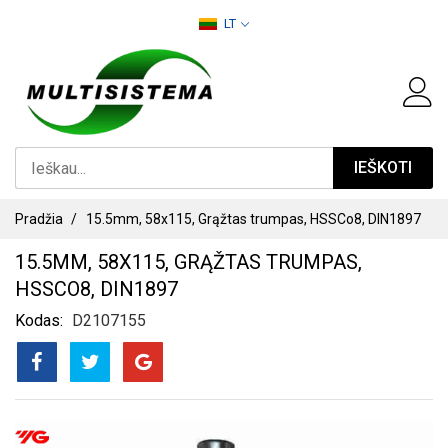
PEREITI
LT
PRIE
TURINIO
IEŠKOTI
Pradžia
15.5mm, 58x115, Grąžtas trumpas, HSSCo8, DIN1897
15.5MM, 58X115, GRĄŽTAS TRUMPAS,
HSSCO8, DIN1897
Kodas
D2107155
PEREITI