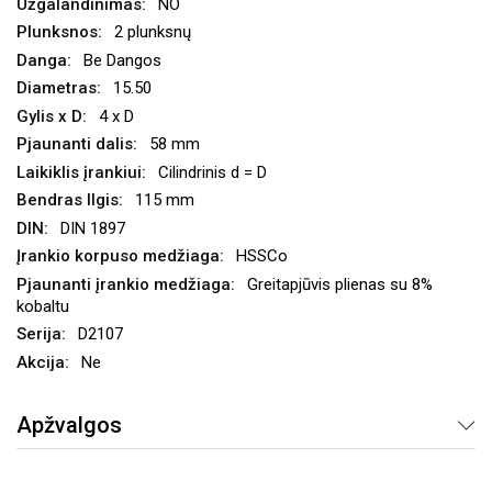
NO
2 plunksnų
Be Dangos
15.50
4 x D
58 mm
Cilindrinis d = D
115 mm
DIN 1897
HSSCo
Greitapjūvis plienas su 8%
kobaltu
D2107
Ne
Apžvalgos