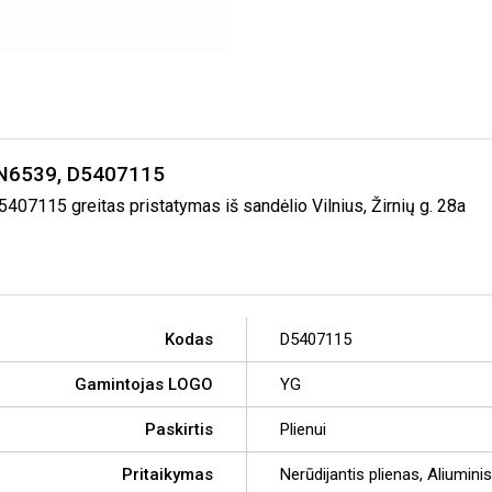
DIN6539, D5407115
07115 greitas pristatymas iš sandėlio Vilnius, Žirnių g. 28a
Kodas
D5407115
Gamintojas LOGO
YG
Paskirtis
Plienui
Pritaikymas
Nerūdijantis plienas, Aliumini