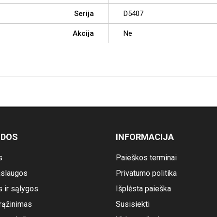
Serija
D5407
Akcija
Ne
ODOS
INFORMACIJA
s
Paieškos terminai
slaugos
Privatumo politika
s ir sąlygos
Išplėsta paieška
rąžinimas
Susisiekti