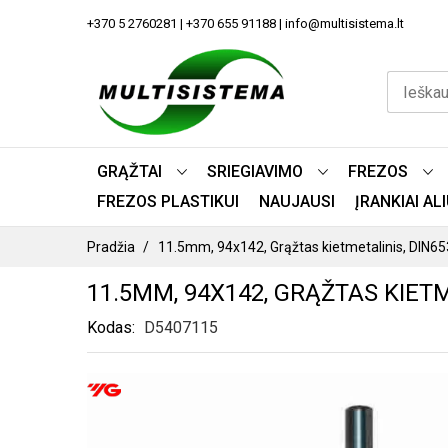
PEREITI
+370 5 2760281 | +370 655 91188 | info@multisistema.lt
PRIE
TURINIO
GRĄŽTAI
SRIEGIAVIMO
FREZOS
FREZOS PLASTIKUI
NAUJAUSI
ĮRANKIAI A
Pradžia
11.5mm, 94x142, Grąžtas kietmetalinis, DIN6
11.5MM, 94X142, GRĄŽTAS KIETM
Kodas
D5407115
PEREITI
Į
PAVEIKSLĖLIŲ