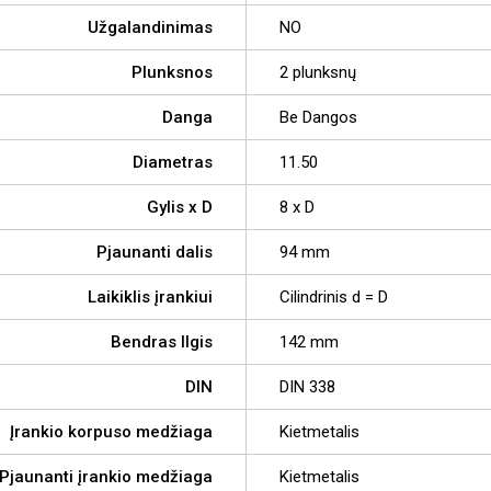
Užgalandinimas
NO
Plunksnos
2 plunksnų
Danga
Be Dangos
Diametras
11.50
Gylis x D
8 x D
Pjaunanti dalis
94 mm
Laikiklis įrankiui
Cilindrinis d = D
Bendras Ilgis
142 mm
DIN
DIN 338
Įrankio korpuso medžiaga
Kietmetalis
Pjaunanti įrankio medžiaga
Kietmetalis