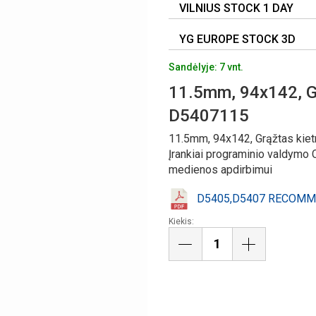
VILNIUS STOCK 1 DAY
YG EUROPE STOCK 3D
Sandėlyje: 7 vnt.
11.5mm, 94x142, Gr
D5407115
11.5mm, 94x142, Grąžtas kie
Įrankiai programinio valdymo C
medienos apdirbimui
D5405,D5407 RECOMM
Kiekis: