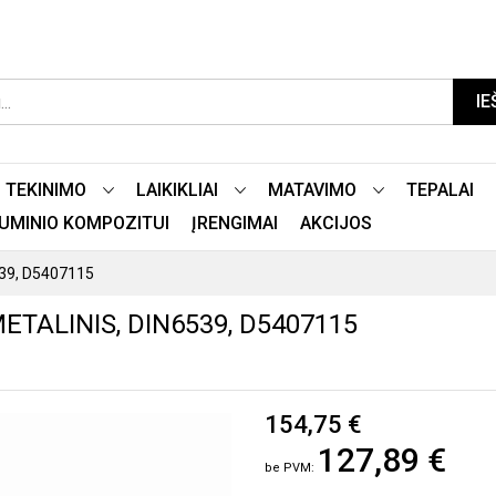
IE
TEKINIMO
LAIKIKLIAI
MATAVIMO
TEPALAI
LIUMINIO KOMPOZITUI
ĮRENGIMAI
AKCIJOS
539, D5407115
ETALINIS, DIN6539, D5407115
154,75 €
127,89 €