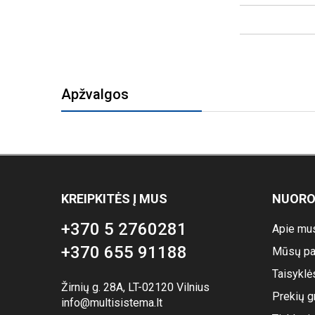
Apžvalgos
KREIPKITĖS Į MUS
NUOR
+370 5 2760281
Apie mu
+370 655 91188
Mūsų pa
Taisyklė
Žirnių g. 28A, LT-02120 Vilnius
Prekių g
info@multisistema.lt