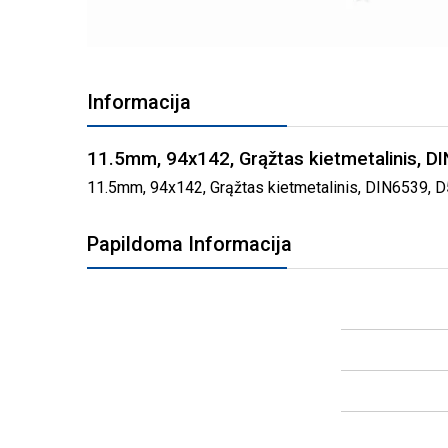
PEREITI
Į
Informacija
PAVEIKSLĖLIŲ
GALERIJOS
PRADŽIĄ
11.5mm, 94x142, Grąžtas kietmetalinis, 
11.5mm, 94x142, Grąžtas kietmetalinis, DIN6539, D54
Papildoma Informacija