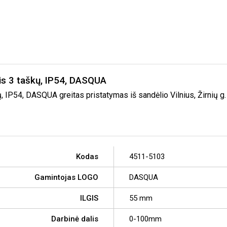
is 3 taškų, IP54, DASQUA
 IP54, DASQUA greitas pristatymas iš sandėlio Vilnius, Žirnių g.
Kodas
4511-5103
Gamintojas LOGO
DASQUA
ILGIS
55 mm
Darbinė dalis
0-100mm