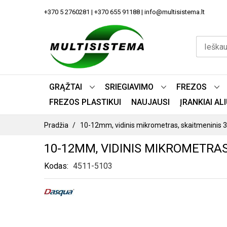
PEREITI
+370 5 2760281 | +370 655 91188 | info@multisistema.lt
PRIE
TURINIO
GRĄŽTAI
SRIEGIAVIMO
FREZOS
FREZOS PLASTIKUI
NAUJAUSI
ĮRANKIAI A
Pradžia
10-12mm, vidinis mikrometras, skaitmeninis 
10-12MM, VIDINIS MIKROMETRAS,
Kodas
4511-5103
PEREITI
Į
PAVEIKSLĖLIŲ