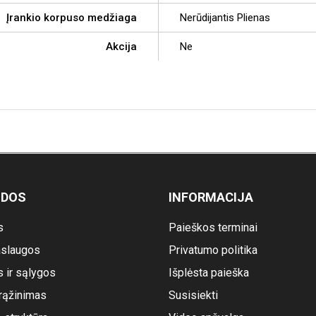
Įrankio korpuso medžiaga
Nerūdijantis Plienas
Akcija
Ne
ODOS
INFORMACIJA
s
Paieškos terminai
slaugos
Privatumo politika
s ir sąlygos
Išplėsta paieška
rąžinimas
Susisiekti