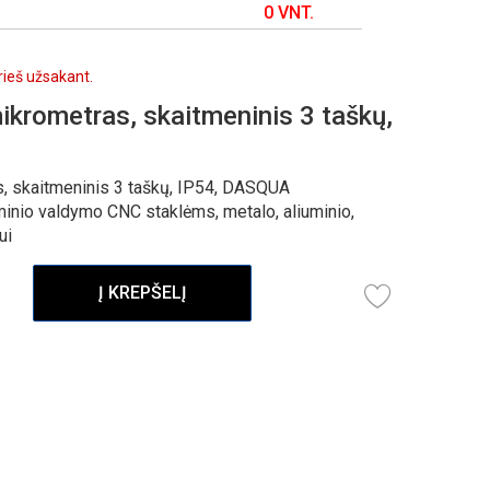
0 VNT.
prieš užsakant.
ikrometras, skaitmeninis 3 taškų,
, skaitmeninis 3 taškų, IP54, DASQUA
minio valdymo CNC staklėms, metalo, aliuminio,
ui
Į KREPŠELĮ