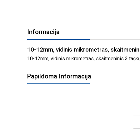
PEREITI
Į
Informacija
PAVEIKSLĖLIŲ
GALERIJOS
PRADŽIĄ
10-12mm, vidinis mikrometras, skaitmenin
10-12mm, vidinis mikrometras, skaitmeninis 3 taškų,
Papildoma Informacija