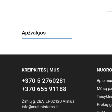
Apžvalgos
KREIPKITĖS Į MUS
NUOR
+370 5 2760281
Apie mu
+370 655 91188
Mūsų pa
Taisyklė
Žirnių g. 28A, LT-02120 Vilnius
Prekių g
info@multisistema.lt