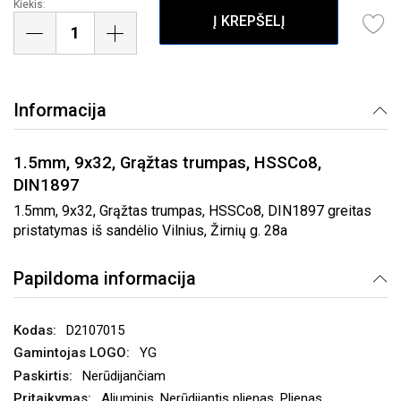
Kiekis:
Į KREPŠELĮ
Informacija
1.5mm, 9x32, Grąžtas trumpas, HSSCo8,
DIN1897
1.5mm, 9x32, Grąžtas trumpas, HSSCo8, DIN1897 greitas
pristatymas iš sandėlio Vilnius, Žirnių g. 28a
Papildoma informacija
D2107015
YG
Nerūdijančiam
Aliuminis, Nerūdijantis plienas, Plienas