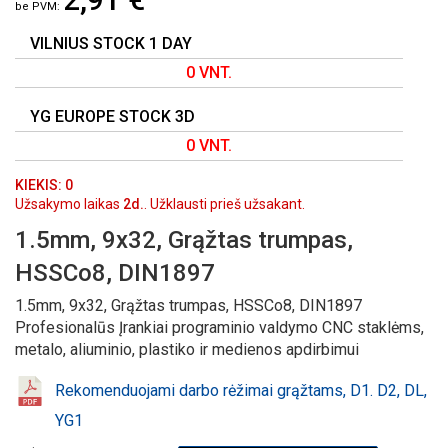
GALERIJOS
PRADŽIĄ
VILNIUS STOCK 1 DAY
0 VNT.
YG EUROPE STOCK 3D
0 VNT.
KIEKIS: 0
Užsakymo laikas
2d.
. Užklausti prieš užsakant.
1.5mm, 9x32, Grąžtas trumpas,
HSSCo8, DIN1897
1.5mm, 9x32, Grąžtas trumpas, HSSCo8, DIN1897
Profesionalūs Įrankiai programinio valdymo CNC staklėms,
metalo, aliuminio, plastiko ir medienos apdirbimui
Rekomenduojami darbo rėžimai grąžtams, D1. D2, DL,
YG1