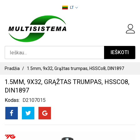
PEREITI
LT
PRIE
TURINIO
IEŠKOTI
Pradžia
1.5mm, 9x32, Grąžtas trumpas, HSSCo8, DIN1897
1.5MM, 9X32, GRĄŽTAS TRUMPAS, HSSCO8,
DIN1897
Kodas
D2107015
PEREITI